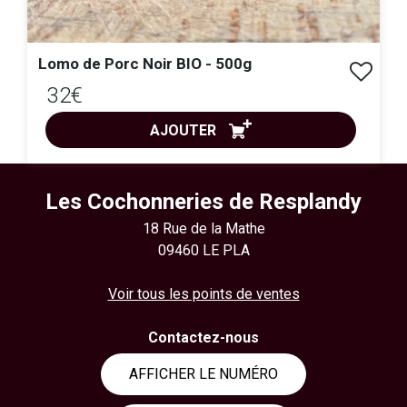
Lomo de Porc Noir BIO - 500g
32€
AJOUTER
ACHAT EXPRESS
Les Cochonneries de Resplandy
18 Rue de la Mathe
09460 LE PLA
Voir tous les points de ventes
Contactez-nous
AFFICHER LE NUMÉRO